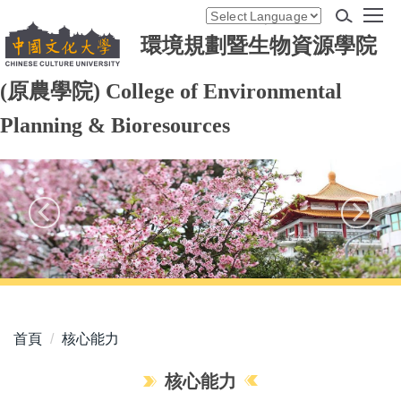
跳
Powered by
Translate
到
環境規劃暨生物資源學院
主
要
(原農學院)
College of Environmental
內
容
Planning & Bioresources
區
首頁
核心能力
核心能力