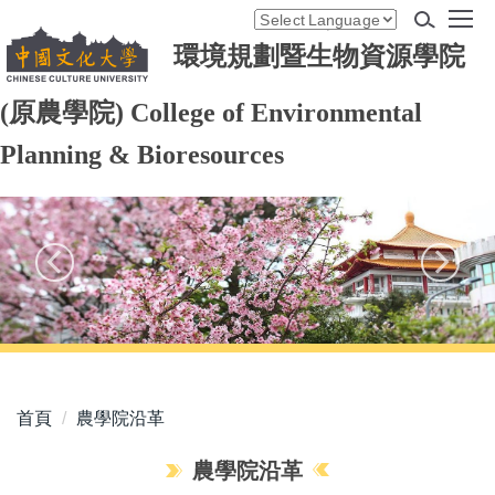
跳
Powered by
Translate
到
環境規劃暨生物資源學院
主
要
(原農學院)
College of Environmental
內
容
Planning & Bioresources
區
首頁
農學院沿革
農學院沿革