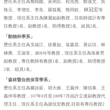
歷任系主任為詹純鑑、黃弼臣、程兆熊、鄭達文、吳
、林冠宏
恪元、李增生、李良、羅筱鳳
、熊同銓
等
教授，現任系主任為陳麗如副教授，目前師資計有專
任教授1名、副教授1名、助理教授2名、組員2名。
「動物科學系」
歷任系主任為戈福江、徐量如、翁森昌、黃以珪、林
、
棟雍、王淑音
等教授，現任系主任為張春梵
羅玲玲
副教授，專任教師有教授1名、副教授2名、助理教授
2名、組員1名。
「森林暨自然保育學系」
歷任系主任為滕詠延、胡大維、王義仲、陳信泰
、王
義仲
等教授，107年8月至108年7月由許立達副教授代
理主任，現任系主任為謝佳宏教授,目前有專任教授2