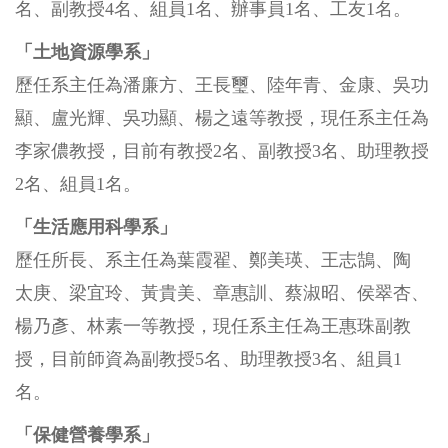
名、副教授4名、組員1名、辦事
員1名、
工友1名。
「土地資源學系」
歷任系主任為潘廉方、王長璽、陸年青、金康、吳功
顯、盧光輝、吳功顯
、
楊之遠
等教授，現任系主任為
李家儂教授，目前有教授2名、副教授3名、助理教授
2名、組員1名。
「生活應用科學系」
歷任所長、系主任為葉霞翟、鄭美瑛、王志鵠、陶
太庚、梁宜玲、黃貴美、章惠訓、蔡淑昭、侯翠杏、
楊乃彥
、
林素一
等教授，現任系主任為
王惠珠
副教
授
，目前師資為副教授5名、助理教授3名、組員1
名。
「保健營養學系」